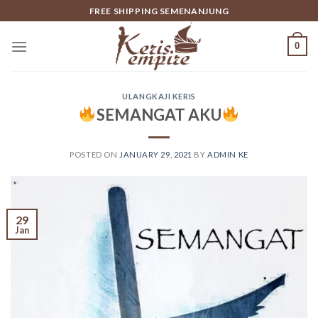
Skip
FREE SHIPPING SEMENANJUNG
to
content
0
ULANGKAJI KERIS
SEMANGAT AKU
POSTED ON
JANUARY 29, 2021
BY
ADMIN KE
29
Jan