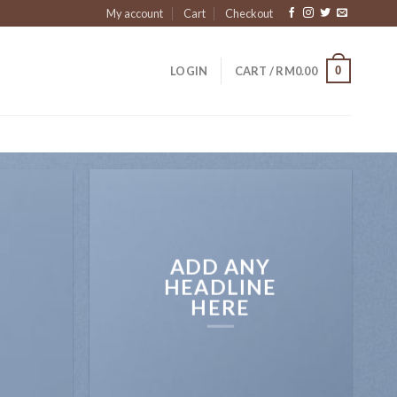
My account
Cart
Checkout
0
LOGIN
CART /
RM
0.00
ADD ANY
HEADLINE
HERE