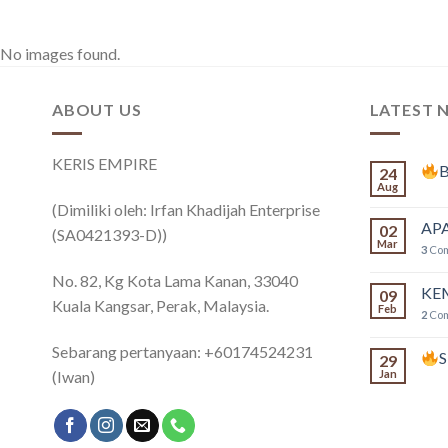
No images found.
ABOUT US
LATEST 
KERIS EMPIRE
B
24
Aug
(Dimiliki oleh: Irfan Khadijah Enterprise
APA
02
(SA0421393-D))
Mar
3
Co
No. 82, Kg Kota Lama Kanan, 33040
KE
09
Kuala Kangsar, Perak, Malaysia.
Feb
2
Co
Sebarang pertanyaan: +60174524231
29
(Iwan)
Jan