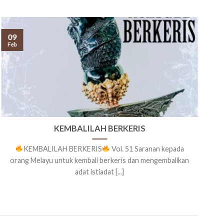
09
2
Feb
J
KEMBALILAH BERKERIS
KEMBALILAH BERKERIS
Vol. 51 Saranan kepada
orang Melayu untuk kembali berkeris dan mengembalikan
adat istiadat [...]