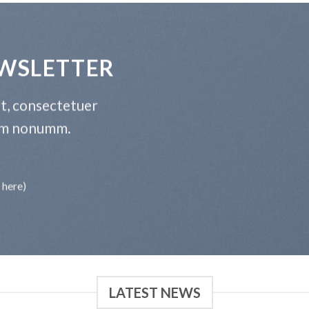
EWSLETTER
t, consectetuer
diam nonumm.
 here)
LATEST NEWS