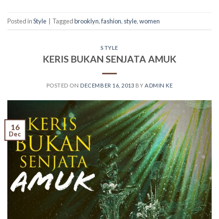
Posted in
Style
|
Tagged
brooklyn
,
fashion
,
style
,
women
STYLE
KERIS BUKAN SENJATA AMUK
POSTED ON
DECEMBER 16, 2013
BY
ADMIN KE
16
Dec