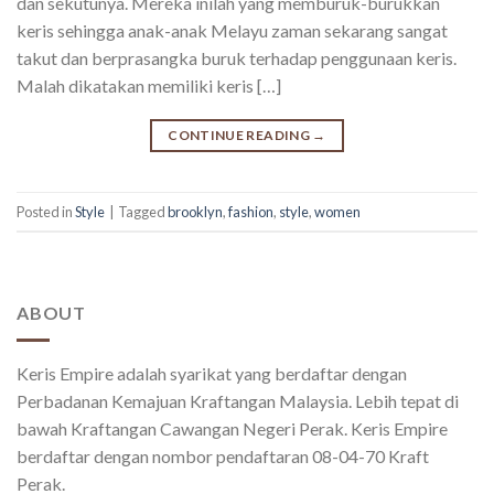
dan sekutunya. Mereka inilah yang memburuk-burukkan
keris sehingga anak-anak Melayu zaman sekarang sangat
takut dan berprasangka buruk terhadap penggunaan keris.
Malah dikatakan memiliki keris […]
CONTINUE READING
→
Posted in
Style
|
Tagged
brooklyn
,
fashion
,
style
,
women
ABOUT
Keris Empire adalah syarikat yang berdaftar dengan
Perbadanan Kemajuan Kraftangan Malaysia. Lebih tepat di
bawah Kraftangan Cawangan Negeri Perak. Keris Empire
berdaftar dengan nombor pendaftaran 08-04-70 Kraft
Perak.