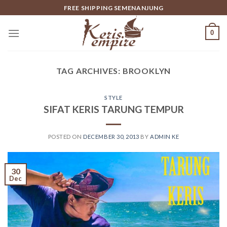
Skip
FREE SHIPPING SEMENANJUNG
to
content
0
TAG ARCHIVES:
BROOKLYN
STYLE
SIFAT KERIS TARUNG TEMPUR
POSTED ON
DECEMBER 30, 2013
BY
ADMIN KE
30
Dec